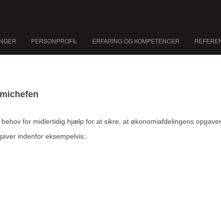
INGER
PERSONPROFIL
ERFARING OG KOMPETENCER
REFERE
omichefen
ehov for midlertidig hjælp for at sikre, at økonomiafdelingens opgaver bl
gaver indenfor eksempelvis: