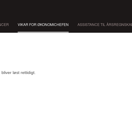
NCER
VIKAR FOR ØKONOMICHEFEN
ASSISTANCE TIL ÅRSREGNSKA
iver løst rettidigt.