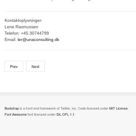
Kontaktoplysninger:
Lene Rasmussen
Telefon: +45 30744799
Email:
ler@unaconsulting.dk
Prev
Next
Bootstrap
is a front-end framework of Twitter, Inc. Code licensed under
MIT License.
Font Awesome
font licensed under
SIL OFL 1.1
.