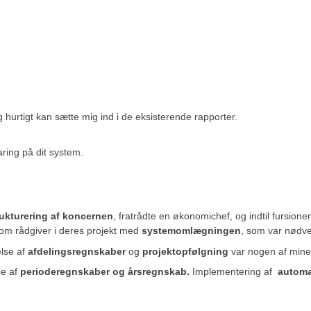
eg hurtigt kan sætte mig ind i de eksisterende rapporter.
ring på dit system.
ukturering af koncernen
, fratrådte en økonomichef, og indtil fursi
som rådgiver i deres projekt med
systemomlægningen
, som var nødve
else af
afdelingsregnskaber
og
projektopfølgning
var nogen af mine
se af
perioderegnskaber og årsregnskab.
Implementering af
automa