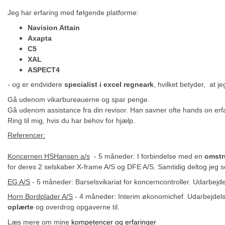
Jeg har erfaring med følgende platforme:
Navision Attain
Axapta
C5
XAL
ASPECT4
- og er endvidere
specialist i excel regneark
, hvilket betyder, at j
Gå udenom vikarbureauerne og spar penge.
Gå udenom assistance fra din revisor. Han savner ofte hands on erfa
Ring til mig, hvis du har behov for hjælp.
Referencer:
Koncernen HSHansen a/s
- 5 måneder: I forbindelse med en
omstr
for deres 2 selskaber X-frame A/S og DFE A/S. Samtidig deltog jeg 
EG A/S
- 5 måneder: Barselsvikariat for koncerncontroller. Udarbejd
Horn Bordplader A/S
- 4 måneder: Interim økonomichef. Udarbejdel
oplærte
og overdrog opgaverne til.
Læs mere om mine
kompetencer og erfaringer