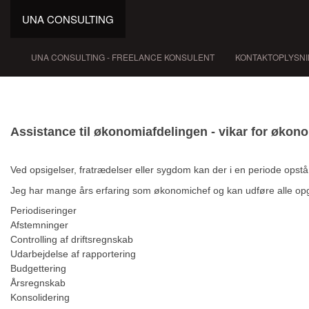
UNA CONSULTING
UNA CONSULTING - FREELANCE KONSULENT
KONTAKTOPLYSN
Hits: 14916
Assistance til økonomiafdelingen - vikar for økon
Ved opsigelser, fratrædelser eller sygdom kan der i en periode opstå b
Jeg har mange års erfaring som økonomichef og kan udføre alle op
Periodiseringer
Afstemninger
Controlling af driftsregnskab
Udarbejdelse af rapportering
Budgettering
Årsregnskab
Konsolidering